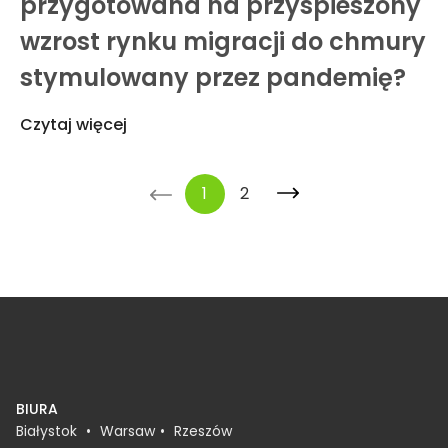
przygotowana na przyspieszony
wzrost rynku migracji do chmury
stymulowany przez pandemię?
Czytaj więcej
<-
1
2
->
BIURA
Białystok
Warsaw
Rzeszów