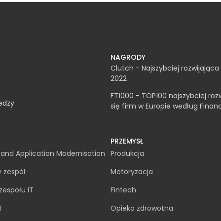
NAGRODY
Clutch - Najszybciej rozwijająca 
2022
FT1000 - TOP100 najszybciej roz
edzy
się firm w Europie według Finan
PRZEMYSŁ
and Application Modernisation
Produkcja
 zespół
Motoryzacja
espołu IT
Fintech
T
Opieka zdrowotna