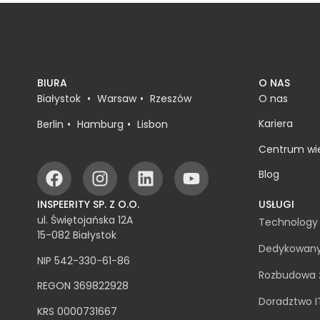
BIURA
O NAS
Białystok
Warsaw
Rzeszów
O nas
Kariera
Berlin
Hamburg
Lisbon
Centrum wi
Blog
INSPEERITY SP. Z O.O.
USŁUGI
ul. Świętojańska 12A
Technology 
15-082 Białystok
Dedykowany
NIP 542-330-61-86
Rozbudowa z
REGON 369822928
Doradztwo I
KRS 0000731667