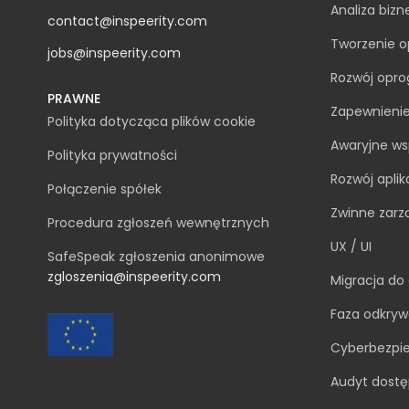
Analiza biz
contact@inspeerity.com
Tworzenie 
jobs@inspeerity.com
Rozwój opro
PRAWNE
Zapewnienie
Polityka dotycząca plików cookie
Awaryjne ws
Polityka prywatności
Rozwój aplik
Połączenie spółek
Zwinne zarz
Procedura zgłoszeń wewnętrznych
UX / UI
SafeSpeak zgłoszenia anonimowe
zgloszenia@inspeerity.com
Migracja do
Faza odkryw
Cyberbezpi
Audyt dostę