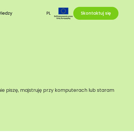
iedzy
PL
Skontaktuj się
y nie piszę, majstruję przy komputerach lub staram