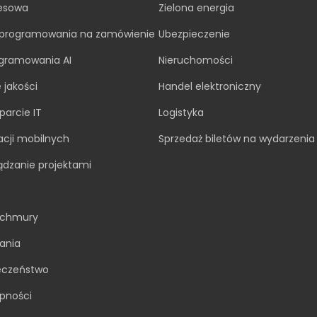
nesowa
Zielona energia
oprogramowania na zamówienie
Ubezpieczenie
gramowania AI
Nieruchomości
 jakości
Handel elektroniczny
parcie IT
Logistyka
acji mobilnych
Sprzedaż biletów na wydarzenia
ądzanie projektami
 chmury
ania
eczeństwo
pności