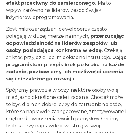
efekt przeciwny do zamierzonego.
Ma to
wpływ zarówno na liderów zespołów, jak i
inżynierów oprogramowania.
Zbyt mikrozarządzani deweloperzy często
polegają w dużej mierze na innych,
przerzucając
odpowiedzialność na liderów zespołów lub
osoby posiadające konkretną wiedzę.
Czekają,
aż ktoś przyjdzie i da im dokładne instrukcje.
Dając
programistom przepis krok po kroku na każde
zadanie, pozbawiamy ich możliwości uczenia
się i niezależnego rozwoju.
Spójrzmy prawdzie w oczy, niektóre osoby wolą
mieć jasno określone cele i zadania. Chociaż może
to być dla nich dobre,
dąży do zatrudniania osób,
które są naprawdę zaangażowane, zmotywowane i
chętne do wnoszenia swoich pomysłów. Cenimy
tych, którzy naprawdę inwestują w swój
samorozwój. Może to być przygnębiające, gdy