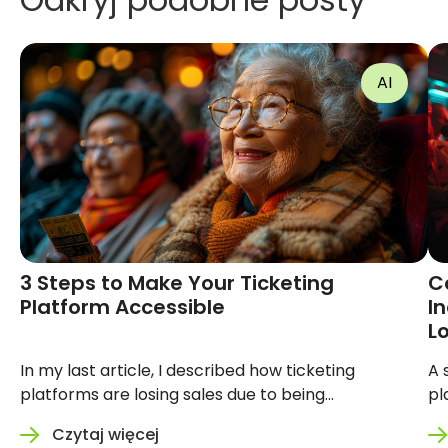
AI
3 Steps to Make Your Ticketing
Convers
Platform Accessible
See: Ho
Ticketi
Sales
In my last article, I described how
A silent b
ticketing platforms are losing sales due
on your pla
to being inaccessible. You can read that
design itse