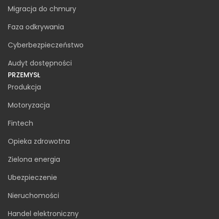
Zapewnienie jakości
Awaryjne wsparcie IT
Rozwój aplikacji mobilnych
Zwinne zarządzanie projektami
UX / UI
Migracja do chmury
Faza odkrywania
Cyberbezpieczeństwo
Audyt dostępności
PRZEMYSŁ
Produkcja
Motoryzacja
Fintech