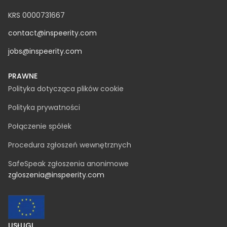
INSPEERITY SP. Z O.O.
ul. Świętojańska 12A
15-082 Białystok
NIP 542-330-61-86
REGON 369822928
KRS 0000731667
contact@inspeerity.com
jobs@inspeerity.com
PRAWNE
Polityka dotycząca plików cookie
Polityka prywatności
Połączenie spółek