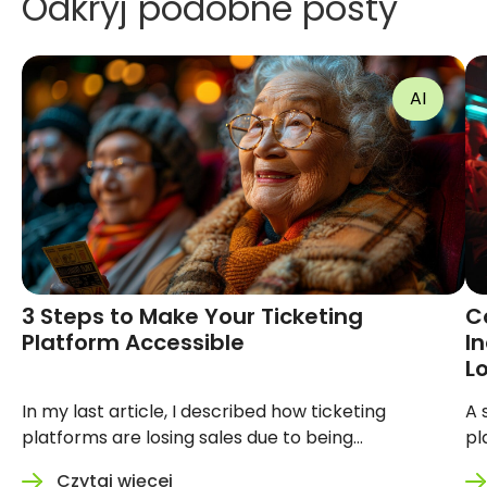
Odkryj podobne posty
AI
3 Steps to Make Your Ticketing
Convers
Platform Accessible
See: Ho
Ticketi
Sales
In my last article, I described how
A silent b
ticketing platforms are losing sales due
on your pla