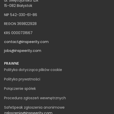
Clutch - Najszybciej rozwijająca się firma 2022
FT1000 - TOP100 najszybciej rozwijających się firm w
Europie według Financial Times
NEWSLETTER
INSPEERITY SP. Z O.O.
ul. Świętojańska 12A
15-082 Białystok
NIP 542-330-61-86
REGON 369822928
KRS 0000731667