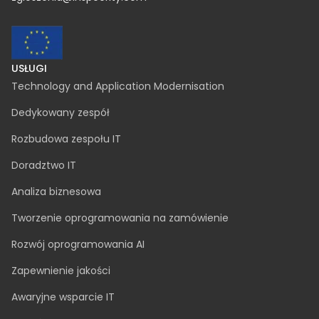
contact@inspeerity.com
jobs@inspeerity.com
PRAWNE
Polityka dotycząca plików cookie
Polityka prywatności
Połączenie spółek
Procedura zgłoszeń wewnętrznych
SafeSpeak zgłoszenia anonimowe
zgloszenia@inspeerity.com
USŁUGI
Technology and Application Modernisation