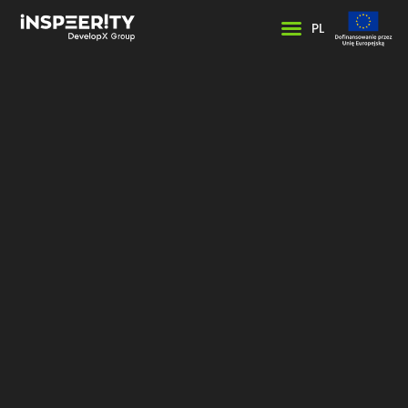
PL
Program Gwarancji
Satysfakcji
Dzięki programowi możesz wypróbować nasze
usługi, a jeśli nie będziesz w pełni zadowolony, nie
poniesiesz żadnych kosztów. W ten sposób można
bez presji przekonać się na własnej skórze, jak
wygląda współpraca z nami.