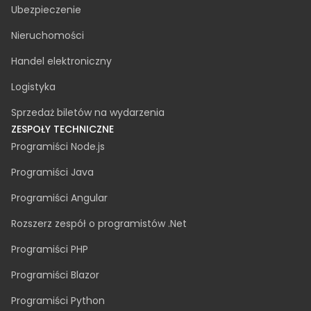
Faza odkrywania
Cyberbezpieczeństwo
Audyt dostępności
PRZEMYSŁ
Produkcja
Motoryzacja
Fintech
Opieka zdrowotna
Zielona energia
Ubezpieczenie
Nieruchomości
Handel elektroniczny
Logistyka