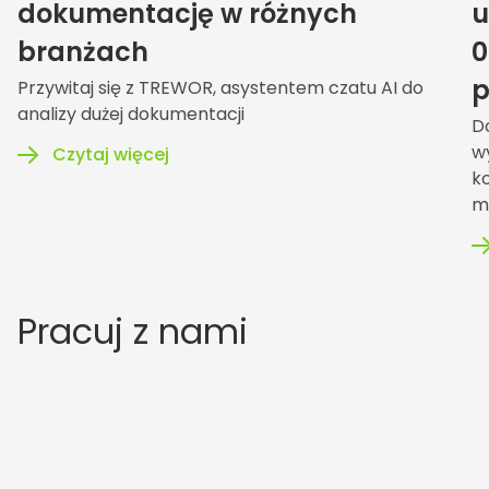
dokumentację w różnych
u
branżach
0
p
Przywitaj się z TREWOR, asystentem czatu AI do
analizy dużej dokumentacji
D
w
Czytaj więcej
k
m
Pracuj z nami