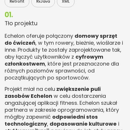
,
,
Retrofit
RxJava
XML
01.
Tło projektu
Echelon oferuje połączony
domowy sprzęt
do ćwiczeń
, w tym rowery, bieżnie, wioślarze i
inne. Produkty te zostały zaprojektowane tak,
aby łączyć użytkowników z
cyfrowym
członkostwem
, które jest przeznaczone dla
różnych poziomów sprawności, od
początkujących po sportowców.
Projekt miał na celu
zwiększenie puli
zasobów Echelon
w celu dostarczenia
angażującej aplikacji fitness. Echelon szukał
partnera w zakresie oprogramowania, który
mógłby zapewnić
odpowiedni stos
technologiczny
,
dopasowanie kulturowe
i