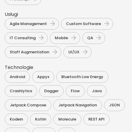
Usługi
,
,
Agile Management
Custom Software
,
,
,
IT Consulting
Mobile
QA
,
Staff Augmentation
UI/UX
Technologie
,
,
,
Android
Appyx
Bluetooth Low Energy
,
,
,
,
Crashlytics
Dagger
Flow
Java
,
,
,
Jetpack Compose
Jetpack Navigation
JSON
,
,
,
,
Kodein
Kotlin
Molecule
REST API