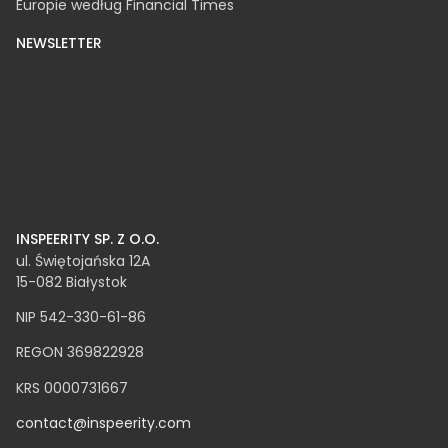
FT1000 - TOP100 najszybciej rozwijających się firm w
Europie według Financial Times
NEWSLETTER
INSPEERITY SP. Z O.O.
ul. Świętojańska 12A
15-082 Białystok
NIP 542-330-61-86
REGON 369822928
KRS 0000731667