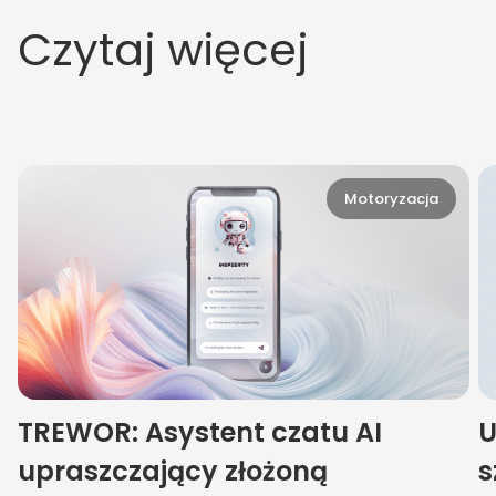
Czytaj więcej
Motoryzacja
TREWOR: Asystent czatu AI
U
upraszczający złożoną
s