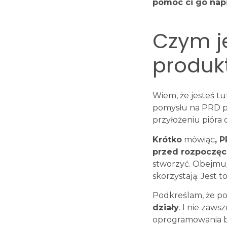
pomóc ci go napi
Czym j
produk
Wiem, że jesteś tu
pomysłu na PRD po
przyłożeniu pióra 
Krótko
mówiąc
, 
przed rozpoczęc
stworzyć. Obejmuje
skorzystają. Jest
Podkreślam, że po
działy
. I nie zaws
oprogramowania bę