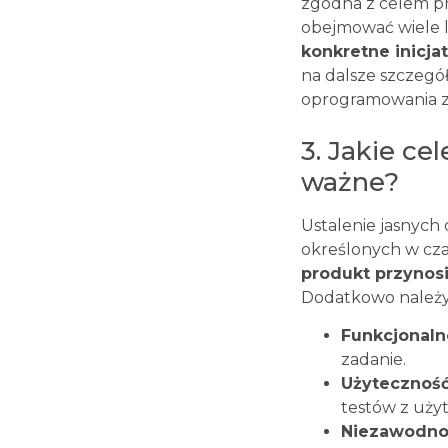
zgodna z celem p
obejmować wiele l
konkretne inicja
na dalsze szczegó
oprogramowania zr
3. Jakie ce
ważne?
Ustalenie jasnych 
określonych w cza
produkt przynosi
Dodatkowo należy
Funkcjonaln
zadanie.
Użyteczność
testów z uży
Niezawodno