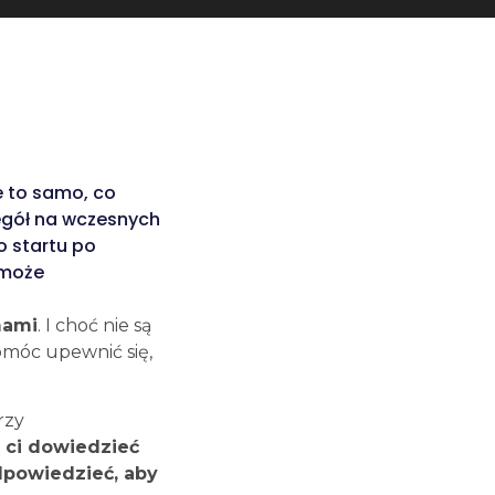
Tech Radar
Poznaj nowoczesne
 to samo, co
technologie, frameworki i
zegół na wczesnych
biblioteki, z którymi pracujemy
o startu po
na co dzień.
 może
Sprawdź Tech Radar
mami
. I choć nie są
omóc upewnić się,
rzy
 ci dowiedzieć
odpowiedzieć, aby