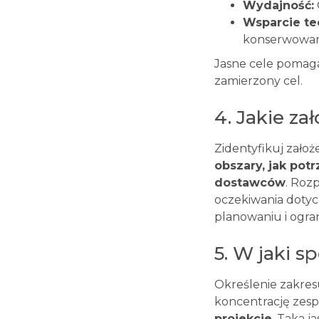
Wydajność:
Wsparcie te
konserwowan
Jasne cele pomaga
zamierzony cel.
4. Jakie za
Zidentyfikuj zało
obszary, jak pot
dostawców
. Roz
oczekiwania doty
planowaniu i ogran
5. W jaki s
Określenie zakres
koncentrację zesp
projekcie
. Taka 