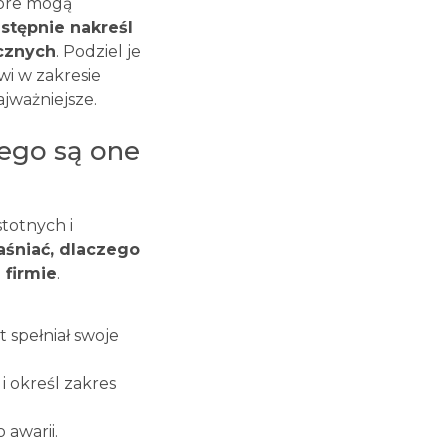
tóre mogą
stępnie nakreśl
ycznych
. Podziel je
i w zakresie
jważniejsze.
zego są one
totnych i
aśniać, dlaczego
 firmie
.
 spełniał swoje
i określ zakres
awarii.