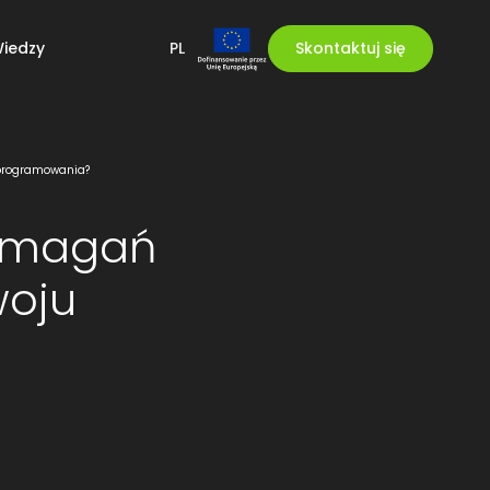
iedzy
PL
Skontaktuj się
programowania?
ymagań
woju