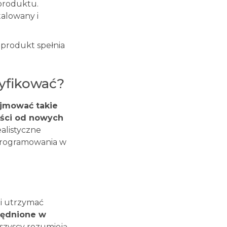
 produktu.
talowany i
 produkt spełnia
tyfikować?
ejmować takie
ności od nowych
alistyczne
programowania w
 i utrzymać
ględnione w
wszyscy rozumieją