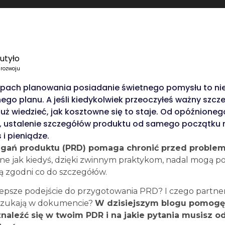
utyło
 rozwoju
pach planowania posiadanie świetnego pomysłu to nie
ego planu. A jeśli kiedykolwiek przeoczyłeś ważny szc
uż wiedzieć, jak kosztowne się to staje. Od opóźnioneg
e, ustalenie szczegółów produktu od samego początku
 i pieniądze.
ań produktu (PRD) pomaga chronić przed proble
e jak kiedyś, dzięki zwinnym praktykom, nadal mogą p
są zgodni co do szczegółów.
ajlepsze podejście do przygotowania PRD? I czego partne
szukają w dokumencie?
W dzisiejszym blogu pomogę
znaleźć się w twoim PDR i na jakie pytania musisz 