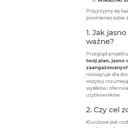
Wskaźniki s
Przyjrzyjmy się ka
powinieneś sobie 
1. Jak jasn
ważne?
Przegląd projektu
twój plan, jasno 
zaangażowanych 
rozwiązuje dla doc
wszyscy rozumieją
wysiłków i oferow
użytkowników.
2. Czy cel 
Kluczowe jest roz