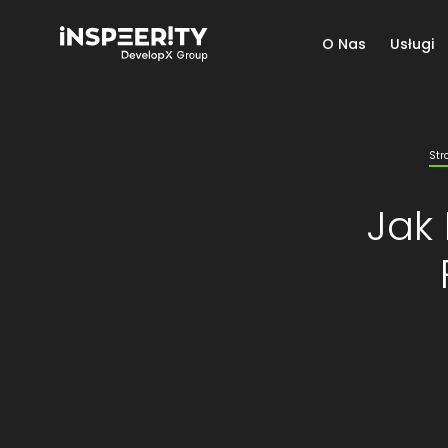
O Nas
Usługi
Str
Jak