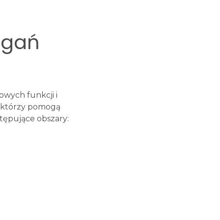
agań
owych funkcji i
, którzy pomogą
tępujące obszary: