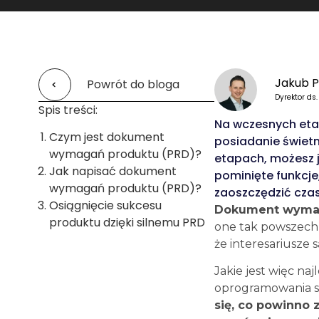
Jakub P
Powrót do bloga
Dyrektor ds.
Spis treści:
Na wczesnych eta
Czym jest dokument
posiadanie świetn
wymagań produktu (PRD)?
etapach, możesz j
Jak napisać dokument
pominięte funkcj
wymagań produktu (PRD)?
zaoszczędzić czas
Osiągnięcie sukcesu
Dokument wymag
produktu dzięki silnemu PRD
one tak powszechn
że interesariusze 
Jakie jest więc n
oprogramowania 
się, co powinno 