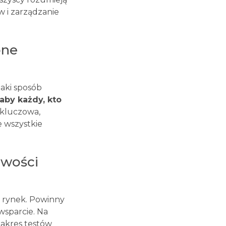
w i zarządzanie
one
aki sposób
aby każdy, kto
t kluczowa,
e wszystkie
owości
a rynek. Powinny
wsparcie. Na
 zakres testów