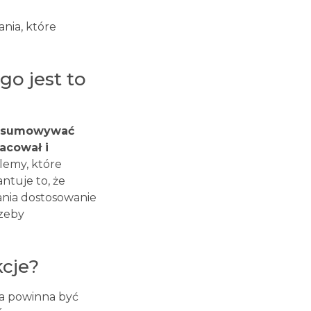
ania, które
go jest to
odsumowywać
racował i
lemy, które
ntuje to, że
ania dostosowanie
rzeby
kcje?
ja powinna być