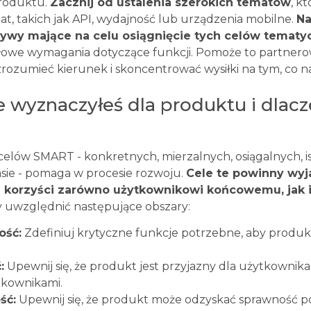
roduktu.
Zacznij od ustalenia szerokich tematów
, k
at, takich jak API, wydajność lub urządzenia mobilne.
Na
tywy mające na celu osiągnięcie tych celów temat
łowe wymagania dotyczące funkcji. Pomoże to partnerow
ozumieć kierunek i skoncentrować wysiłki na tym, co na
le wyznaczyłeś dla produktu i dlac
celów SMART - konkretnych, mierzalnych, osiągalnych, is
sie - pomaga w procesie rozwoju.
Cele te powinny wyj
 korzyści zarówno użytkownikowi końcowemu, jak i
 uwzględnić następujące obszary:
ość:
Zdefiniuj krytyczne funkcje potrzebne, aby produkt
:
Upewnij się, że produkt jest przyjazny dla użytkownika 
tkownikami.
ść:
Upewnij się, że produkt może odzyskać sprawność po 