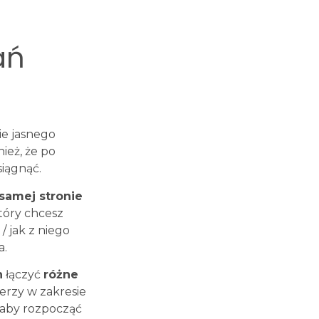
ań
ie jasnego
ież, że po
siągnąć.
 samej stronie
który chcesz
/ jak z niego
a.
n
łączyć
różne
nerzy w zakresie
, aby rozpocząć