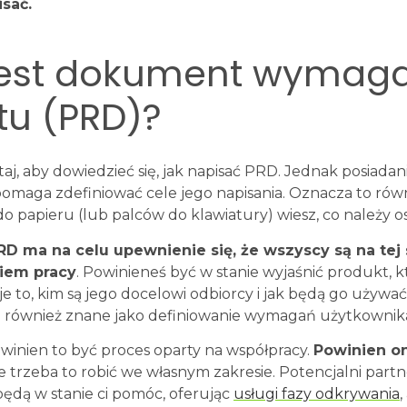
sać.
est dokument wymag
tu (PRD)?
taj, aby dowiedzieć się, jak napisać PRD. Jednak posiadan
maga zdefiniować cele jego napisania. Oznacza to równ
do papieru (lub palców do klawiatury) wiesz, co należy o
PRD ma na celu upewnienie się, że wszyscy są na tej
iem pracy
. Powinieneś być w stanie wyjaśnić produkt, 
 to, kim są jego docelowi odbiorcy i jak będą go używać 
 to również znane jako definiowanie wymagań użytkownik
winien to być proces oparty na współpracy.
Powinien o
ze trzeba to robić we własnym zakresie. Potencjalni part
dą w stanie ci pomóc, oferując
usługi fazy odkrywania