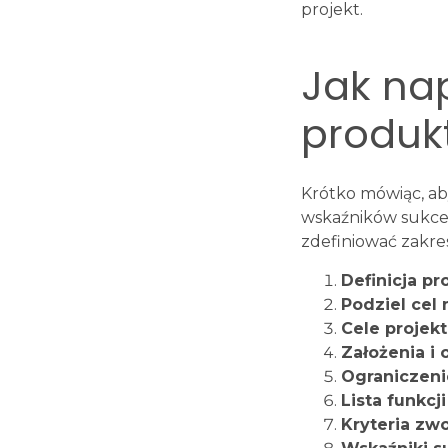
projekt.
Jak na
produk
Krótko mówiąc, ab
wskaźników sukces
zdefiniować zakr
Definicja p
Podziel cel 
Cele projek
Założenia i 
Ograniczeni
Lista funkcji
Kryteria zwo