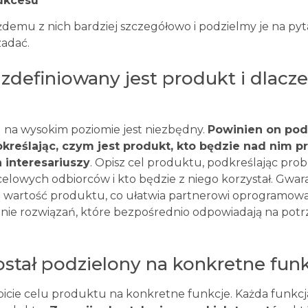
ukcesu
żdemu z nich bardziej szczegółowo i podzielmy je na pyt
zadać.
o zdefiniowany jest produkt i dlacze
 na wysokim poziomie jest niezbędny.
Powinien on p
określając, czym jest produkt, kto będzie nad nim p
interesariuszy
. Opisz cel produktu, podkreślając prob
elowych odbiorców i kto będzie z niego korzystał. Gwara
 wartość produktu, co ułatwia partnerowi oprogramow
anie rozwiązań, które bezpośrednio odpowiadają na pot
został podzielony na konkretne fun
bicie celu produktu na konkretne funkcje. Każda funkc