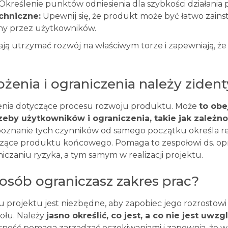
Określenie punktów odniesienia dla szybkości działania
chniczne:
Upewnij się, że produkt może być łatwo zains
y przez użytkowników.
ją utrzymać rozwój na właściwym torze i zapewniają, że
łożenia i ograniczenia należy ziden
żenia dotyczące procesu rozwoju produktu. Może
to ob
rzeby użytkowników i ograniczenia, takie jak zależ
poznanie tych czynników od samego początku określa re
czące produktu końcowego. Pomaga to zespołowi ds. o
iczaniu ryzyka, a tym samym w realizacji projektu.
posób ograniczasz zakres prac?
u projektu jest niezbędne, aby zapobiec jego rozrostowi
ołu. Należy
jasno określić, co jest, a co nie jest uwz
jasność pomaga zarządzać oczekiwaniami i zapewnia, że 