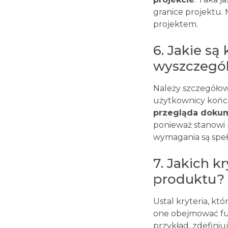
granice projektu.
projektem.
6. Jakie są
wyszczegó
Należy szczegółow
użytkownicy końco
przegląda dokum
ponieważ stanowi 
wymagania są speł
7. Jakich k
produktu?
Ustal kryteria, k
one obejmować fun
przykład, zdefiniu