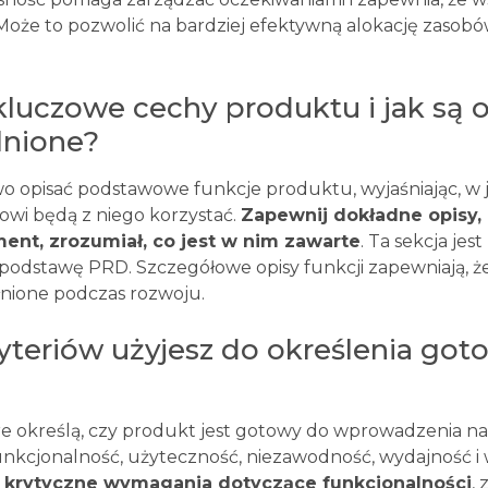
 Może to pozwolić na bardziej efektywną alokację zasobó
 kluczowe cechy produktu i jak są 
lnione?
o opisać podstawowe funkcje produktu, wyjaśniając, w j
wi będą z niego korzystać.
Zapewnij dokładne opisy, 
ent, zrozumiał, co jest w nim zawarte
. Ta sekcja jes
podstawę PRD. Szczegółowe opisy funkcji zapewniają, ż
nione podczas rozwoju.
ryteriów użyjesz do określenia got
tóre określą, czy produkt jest gotowy do wprowadzenia n
kcjonalność, użyteczność, niezawodność, wydajność i 
j
krytyczne wymagania dotyczące funkcjonalności
,