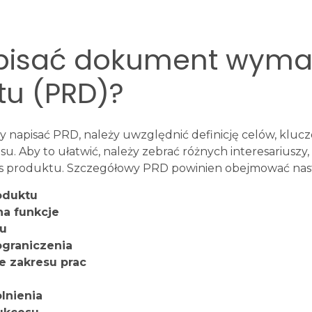
pisać dokument wym
tu (PRD)?
y napisać PRD, należy uwzględnić definicję celów, klucz
u. Aby to ułatwić, należy zebrać różnych interesariuszy
es produktu. Szczegółowy PRD powinien obejmować nas
roduktu
na funkcje
tu
ograniczenia
e zakresu prac
lnienia